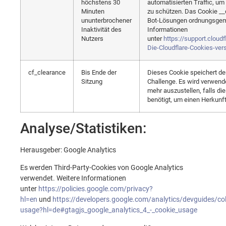
höchstens 30
automatisierten Traffic, um
Minuten
zu schützen. Das Cookie __c
ununterbrochener
Bot-Lösungen ordnungsgemä
Inaktivität des
Informationen
Nutzers
unter
https://support.cloud
Die-Cloudflare-Cookies-ver
cf_clearance
Bis Ende der
Dieses Cookie speichert d
Sitzung
Challenge. Es wird verwend
mehr auszustellen, falls di
benötigt, um einen Herkunft
Analyse/Statistiken:
Herausgeber: Google Analytics
Es werden Third-Party-Cookies von Google Analytics
verwendet. Weitere Informationen
unter
https://policies.google.com/privacy?
hl=en
und
https://developers.google.com/analytics/devguides/coll
usage?hl=de#gtagjs_google_analytics_4_-_cookie_usage