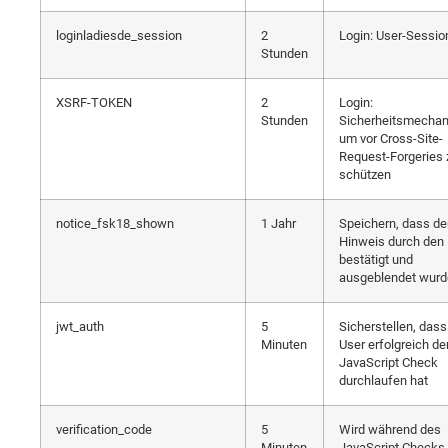
loginladiesde_session
2
Login: User-Sessio
Stunden
XSRF-TOKEN
2
Login:
Stunden
Sicherheitsmecha
um vor Cross-Site-
Request-Forgeries 
schützen
notice_fsk18_shown
1 Jahr
Speichern, dass de
Hinweis durch den 
bestätigt und
ausgeblendet wurd
jwt_auth
5
Sicherstellen, dass
Minuten
User erfolgreich de
JavaScript Check
durchlaufen hat
verification_code
5
Wird während des
Minuten
JavaScript Checks