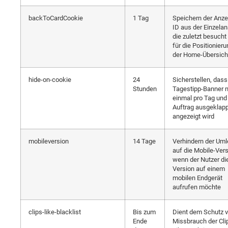
backToCardCookie
1 Tag
Speichern der Anze
ID aus der Einzelan
die zuletzt besuch
für die Positionier
der Home-Übersich
hide-on-cookie
24
Sicherstellen, dass
Stunden
Tagestipp-Banner n
einmal pro Tag und
Auftrag ausgeklapp
angezeigt wird
mobileversion
14 Tage
Verhindern der Uml
auf die Mobile-Vers
wenn der Nutzer di
Version auf einem
mobilen Endgerät
aufrufen möchte
clips-like-blacklist
Bis zum
Dient dem Schutz v
Ende
Missbrauch der Cli