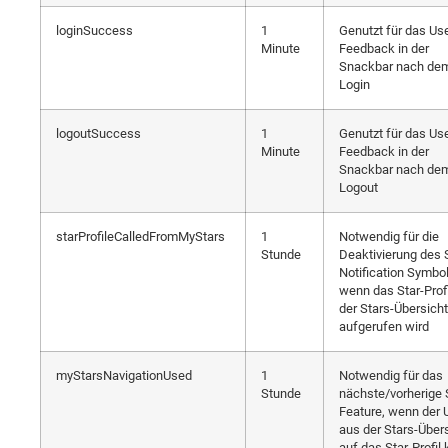
loginSuccess
1
Genutzt für das Us
Minute
Feedback in der
Snackbar nach de
Login
logoutSuccess
1
Genutzt für das Us
Minute
Feedback in der
Snackbar nach de
Logout
starProfileCalledFromMyStars
1
Notwendig für die
Stunde
Deaktivierung des 
Notification Symbol
wenn das Star-Prof
der Stars-Übersicht
aufgerufen wird
myStarsNavigationUsed
1
Notwendig für das
Stunde
nächste/vorherige 
Feature, wenn der 
aus der Stars-Über
auf das Star-Profi