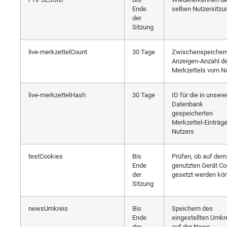
Ende
selben Nutzersitzu
der
Sitzung
live-merkzettelCount
30 Tage
Zwischenspeichern
Anzeigen-Anzahl d
Merkzettels vom N
live-merkzettelHash
30 Tage
ID für die in unsere
Datenbank
gespeicherten
Merkzettel-Einträg
Nutzers
testCookies
Bis
Prüfen, ob auf dem
Ende
genutzten Gerät Co
der
gesetzt werden kö
Sitzung
newsUmkreis
Bis
Speichern des
Ende
eingestellten Umkr
der
auf der News-