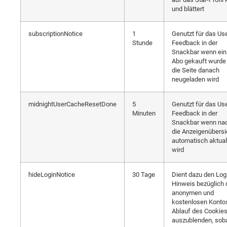
und blättert
subscriptionNotice
1
Genutzt für das Us
Stunde
Feedback in der
Snackbar wenn ein
Abo gekauft wurde
die Seite danach
neugeladen wird
midnightUserCacheResetDone
5
Genutzt für das Us
Minuten
Feedback in der
Snackbar wenn na
die Anzeigenübersi
automatisch aktuali
wird
hideLoginNotice
30 Tage
Dient dazu den Log
Hinweis bezüglich 
anonymen und
kostenlosen Kontos
Ablauf des Cookie
auszublenden, sob