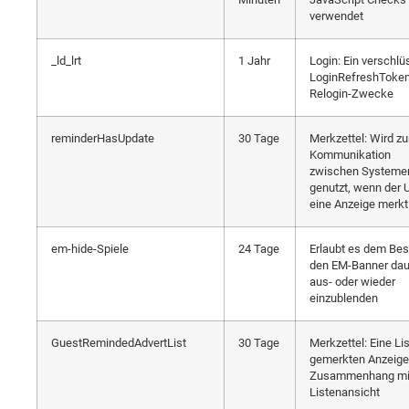
verwendet
_ld_lrt
1 Jahr
Login: Ein verschlü
LoginRefreshToken
Relogin-Zwecke
reminderHasUpdate
30 Tage
Merkzettel: Wird zu
Kommunikation
zwischen Systeme
genutzt, wenn der 
eine Anzeige merkt
em-hide-Spiele
24 Tage
Erlaubt es dem Bes
den EM-Banner dau
aus- oder wieder
einzublenden
GuestRemindedAdvertList
30 Tage
Merkzettel: Eine Li
gemerkten Anzeige
Zusammenhang mit
Listenansicht