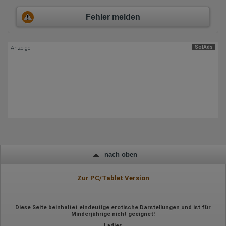
Erhobene Daten:
Fehler melden
Datum und Uhrzeit des Besuchs
Gerätetyp
Geografischer Standort
IP-Adresse
SolAds
Anzeige
Mausbewegungen
Besuchte Seiten
Referrer URL
Bildschirmauflösung
Eindeutige Gerätekennung
Sprachinformationen
Gerätebestriebssystem
Browser-Typ
Klicks
Domain-Name
Eindeutige Benutzerkennung
Antworten auf Umfragen
Ort der Verarbeitung:
nach oben
Europäische Union
Zur PC/Tablet Version
Rechtliche Grundlage der Verarbeitung
Art. 6 Abs. 1 S. 1 lit. a DSGVO
Diese Seite beinhaltet eindeutige erotische Darstellungen und ist für
Minderjährige nicht geeignet!
Ladies