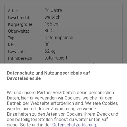
Alter:
24 Jahre
Geschlecht:
weiblich
Körpergröße:
155 cm
Oberweite:
80 C
Typ:
osteuropäisch
KF:
38
Gewicht:
62 kg
Intimbereich:
total rasiert
Haare:
schwarz, rückenlang, glatt
Augen:
grün
Datenschutz und Nutzungserlebnis auf
Haut:
bräunlich
Devoteladies.de
Körperschmuck:
Intim-Piercing, BW-Piercing, Zungen-
Piercing, Tattoos
Wir und unsere Partner verarbeiten deine persönlichen
Sprachen:
Deutsch
Daten, hierfür verwenden wir Cookies, welche für den
Englisch
Betrieb der Webseite erforderlich sind. Weitere Cookies
Russisch
werden nur mit deiner Zustimmung verwendet.
Einzelheiten zu den Arten von Cookies, ihrem Zweck und
Verkehr:
GV
den beteiligten Stellen findest du weiter unten auf
Franz.
dieser Seite und in der
Datenschutzerklärung
.
Franz. bei Ihr