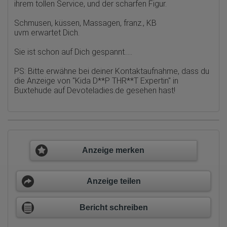
Herkunft (Land und Stadt)
ihrem tollen Service, und der scharfen Figur.
Sprache
Betriebssystem
Schmusen, küssen, Massagen, franz., KB
Gerät (PC, Tablet-PC oder Smartphone)
uvm erwartet Dich.
Browser und alle verwendeten Add-ons
Auflösung des Computers
Besucherquelle (Facebook, Suchmaschine oder
Sie ist schon auf Dich gespannt.....
verweisende Webseite)
Welche Dateien wurden heruntergeladen?
PS: Bitte erwähne bei deiner Kontaktaufnahme, dass du
Welche Videos angeschaut?
die Anzeige von
"Kida D**P THR**T Expertin" in
Wurden Werbebanner angeklickt?
Wohin ging der Besucher? Klickte er auf weitere Seiten des
Buxtehude auf Devoteladies.de
gesehen hast!
Portals oder hat er sie komplett verlassen?
Wie lange blieb der Besucher?
Ort der Verarbeitung:
Europäische Union & USA
Hotjar
Anzeige merken
Wir nutzen Hotjar als Webanalysedient. Es wird verwendet, um
Daten über das Benutzerverhalten zu sammeln. Hotjar kann
auch im Rahmen von Umfragen und Feedbackfunktionen, die
Anzeige teilen
auf unserer Website eingebunden sind, von Ihnen bereitgestellte
Informationen verarbeiten.
Bericht schreiben
Herausgeber:
Hotjar Limited, Malta