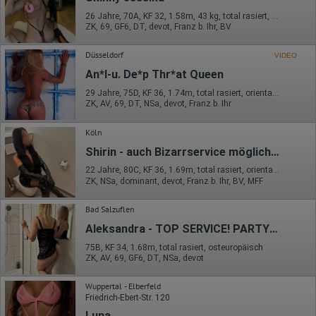
Daten über das Benutzerverhalten zu sammeln. Hotjar kann
26 Jahre, 70A, KF 32, 1.58m, 43 kg, total rasiert, südländisch
auch im Rahmen von Umfragen und Feedbackfunktionen, die
ZK, 69, GF6, DT, devot, Franz b. Ihr, BV
auf unserer Website eingebunden sind, von Ihnen bereitgestellte
Informationen verarbeiten.
Düsseldorf
VIDEO
Herausgeber:
An*l-u. De*p Thr*at Queen
Hotjar Limited, Malta
29 Jahre, 75D, KF 36, 1.74m, total rasiert, orientalisch
Erhobene Daten:
ZK, AV, 69, DT, NSa, devot, Franz b. Ihr
Datum und Uhrzeit des Besuchs
Gerätetyp
Köln
Geografischer Standort
Shirin - auch Bizarrservice möglich - klimatisiert
IP-Adresse
Mausbewegungen
22 Jahre, 80C, KF 36, 1.69m, total rasiert, orientalisch
Besuchte Seiten
ZK, NSa, dominant, devot, Franz b. Ihr, BV, MFF
Referrer URL
Bildschirmauflösung
Eindeutige Gerätekennung
Bad Salzuflen
Sprachinformationen
Aleksandra - TOP SERVICE! PARTY 24/7 !!!
Gerätebestriebssystem
Browser-Typ
75B, KF 34, 1.68m, total rasiert, osteuropäisch
Klicks
ZK, AV, 69, GF6, DT, NSa, devot
Domain-Name
Eindeutige Benutzerkennung
Wuppertal - Elberfeld
Antworten auf Umfragen
Friedrich-Ebert-Str. 120
Ort der Verarbeitung:
Luna