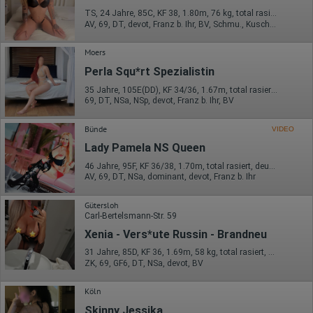
Daten anonym erhoben werden. Nur in Ausnahmefällen wird die
volle IP-Adresse an einen Server von Google in den USA
TS, 24 Jahre, 85C, KF 38, 1.80m, 76 kg, total rasiert, Latina
übertragen und dort gekürzt. Die von dem Browser des Nutzers
AV, 69, DT, devot, Franz b. Ihr, BV, Schmu., Kuscheln
übermittelte IP-Adresse wird nicht mit anderen Daten von Google
zusammengeführt.
Moers
Erhobene Informationen zum Besucherverhalten sind folgende:
Perla Squ*rt Spezialistin
Herkunft (Land und Stadt)
35 Jahre, 105E(DD), KF 34/36, 1.67m, total rasiert, Latina
69, DT, NSa, NSp, devot, Franz b. Ihr, BV
Sprache
Betriebssystem
Gerät (PC, Tablet-PC oder Smartphone)
Bünde
VIDEO
Browser und alle verwendeten Add-ons
Auflösung des Computers
Lady Pamela NS Queen
Besucherquelle (Facebook, Suchmaschine oder
46 Jahre, 95F, KF 36/38, 1.70m, total rasiert, deutsch
verweisende Webseite)
AV, 69, DT, NSa, dominant, devot, Franz b. Ihr
Welche Dateien wurden heruntergeladen?
Welche Videos angeschaut?
Wurden Werbebanner angeklickt?
Gütersloh
Wohin ging der Besucher? Klickte er auf weitere Seiten des
Carl-Bertelsmann-Str. 59
Portals oder hat er sie komplett verlassen?
Xenia - Vers*ute Russin - Brandneu
Wie lange blieb der Besucher?
31 Jahre, 85D, KF 36, 1.69m, 58 kg, total rasiert, deutsch
Ort der Verarbeitung:
ZK, 69, GF6, DT, NSa, devot, BV
Europäische Union & USA
Hotjar
Köln
Skinny Jessika
Wir nutzen Hotjar als Webanalysedient. Es wird verwendet, um