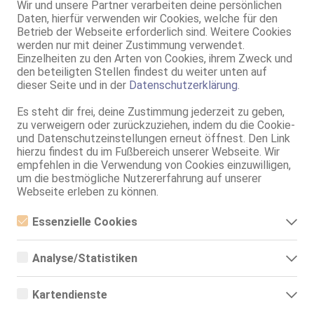
Wir und unsere Partner verarbeiten deine persönlichen
25 Jahre, 75A, KF 32/34, 1.60m, total rasiert, deutsch
Daten, hierfür verwenden wir Cookies, welche für den
AV, 69, NSa, NSp, devot, Franz b. Ihr, RS
Betrieb der Webseite erforderlich sind. Weitere Cookies
werden nur mit deiner Zustimmung verwendet.
Leverkusen
Einzelheiten zu den Arten von Cookies, ihrem Zweck und
Deutsche Nadja Skinni Vers*ut alles!Fake Check*gerne auch Devot
den beteiligten Stellen findest du weiter unten auf
dieser Seite und in der
Datenschutzerklärung
.
29 Jahre, 80E(DD), KF 34/36, 1.65m, 49 kg, total rasiert, deutsch
ZK, AV, 69, GF6, DT, NSa, NSp
Es steht dir frei, deine Zustimmung jederzeit zu geben,
zu verweigern oder zurückzuziehen, indem du die Cookie-
Düsseldorf
und Datenschutzeinstellungen erneut öffnest. Den Link
Deutsche Annabelle Escort - NEUE NUMMER
hierzu findest du im Fußbereich unserer Webseite. Wir
empfehlen in die Verwendung von Cookies einzuwilligen,
26 Jahre, 85E(DD), KF 38, 1.64m, 65 kg, total rasiert, deutsch
ZK, AV, 69, GF6, DT, NSa, devot
um die bestmögliche Nutzererfahrung auf unserer
Webseite erleben zu können.
Live Sex Cam
Kostlich
LIVE
Essenzielle Cookies
Lust fur SEX mit DOMINANTE S******e ?
Essenzielle Cookies sind alle notwendigen Cookies, die für den
40 Jahre, 1.74m, weibl., 80 C
Betrieb der Webseite notwendig sind, indem Grundfunktionen
Analyse/Statistiken
HD-Cam, DE, EN, TR
ermöglicht werden. Die Webseite kann ohne diese Cookies nicht
richtig funktionieren.
Analyse- bzw. Statistikcookies sind Cookies, die der Analyse der
Webseiten-Nutzung und der Erstellung von anonymisierten
Bielefeld
Kartendienste
Zugriffsstatistiken dienen. Sie helfen den Webseiten-Besitzern zu
Aaliyah deutsche TS
verstehen, wie Besucher mit Webseiten interagieren, indem
Google Maps