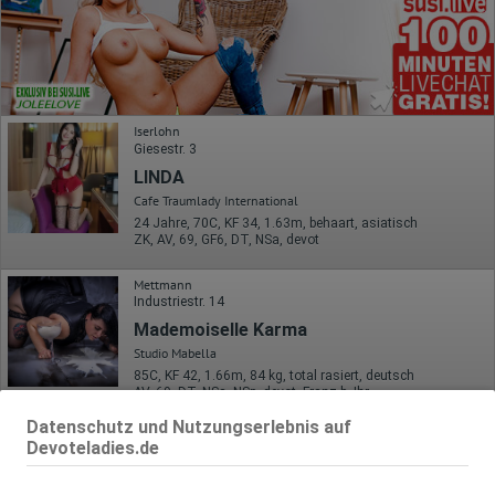
Iserlohn
Giesestr. 3
LINDA
Cafe Traumlady International
24 Jahre, 70C, KF 34, 1.63m, behaart, asiatisch
ZK, AV, 69, GF6, DT, NSa, devot
Mettmann
Industriestr. 14
Mademoiselle Karma
Studio Mabella
85C, KF 42, 1.66m, 84 kg, total rasiert, deutsch
AV, 69, DT, NSa, NSp, devot, Franz b. Ihr
Datenschutz und Nutzungserlebnis auf
Sprockhövel
VIDEO
Devoteladies.de
Glashüttenplatz 17
Skl. Frollein Schmidt