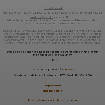
Devote Ladies.de
Mehr
Ladies Sex-Anzeigen
von
Escorts
,
Transen
,
Erotische Massage
,
Huren und Nutten in
Nordrhein-Westfalen
und in der Nähe
Intime Begegnungen mit Subs und Devotchen in Nordrhein-Westfalen |
Erotische Anzeigen auf DevoteLadies.de
Willkommen bei
DevoteLadies
- Deiner Quelle für sinnliche Erotik in Nordrhein-Westfalen!
Unsere
Devotladies
sind hier, um deine tiefsten Wünsche zu erfüllen. Entdecke erotische
Anzeigen von Huren und Nutten, die ihre devoten Fähigkeiten mit dir teilen und sich Dir
hingeben möchten. Bei uns findest du leidenschaftliche und erfüllende Sex-Anzeigen in
Nordrhein-Westfalen. Erlebe die Welt der Hingabe und Leidenschaft mit
DevoteLadies
.
Diese Seite beinhaltet eindeutige erotische Darstellungen und ist für
Minderjährige nicht geeignet!
Ladies
Themenladies powered by
Ladies.de
Devoteladies.de ist ein Produkt der RTO GmbH © 1996 - 2026
Impressum
Datenschutz
Informationen zur KI-Kennzeichnung