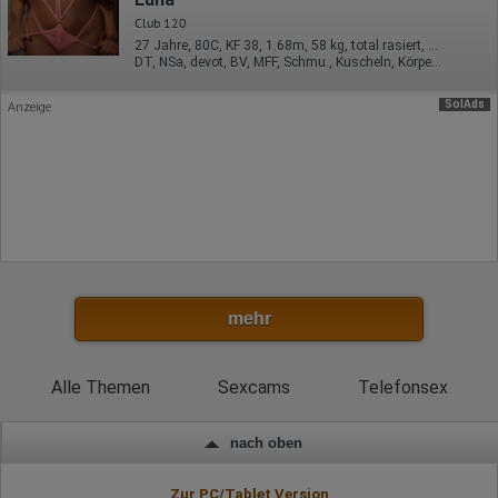
Europäische Union
Club 120
Rechtliche Grundlage der Verarbeitung
27 Jahre, 80C, KF 38, 1.68m, 58 kg, total rasiert, Latina
Art. 6 Abs. 1 S. 1 lit. a DSGVO
DT, NSa, devot, BV, MFF, Schmu., Kuscheln, Körperküs.
SolAds
Anzeige
mehr
Alle Themen
Sexcams
Telefonsex
nach oben
Zur PC/Tablet Version