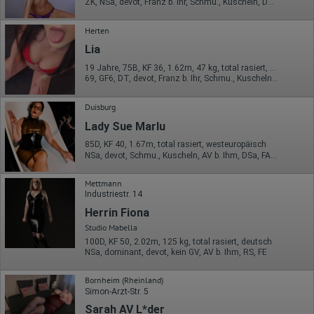
ZK, NSa, devot, Franz b. Ihr, Schmu., Kuscheln, DSa, DSp
Herten
Lia
19 Jahre, 75B, KF 36, 1.62m, 47 kg, total rasiert, deutsch
69, GF6, DT, devot, Franz b. Ihr, Schmu., Kuscheln, Körperküs.
Duisburg
Lady Sue Marlu
85D, KF 40, 1.67m, total rasiert, westeuropäisch
NSa, devot, Schmu., Kuscheln, AV b. Ihm, DSa, FAa, Mast.
Mettmann
Industriestr. 14
Herrin Fiona
Studio Mabella
100D, KF 50, 2.02m, 125 kg, total rasiert, deutsch
NSa, dominant, devot, kein GV, AV b. Ihm, RS, FE
Bornheim (Rheinland)
Simon-Arzt-Str. 5
Sarah AV L*der